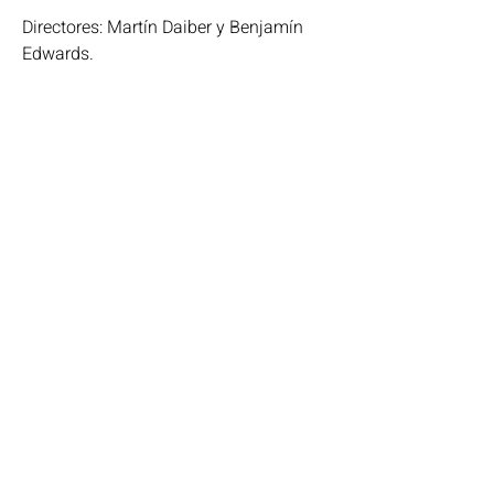
Directores: Martín Daiber y Benjamín
Edwards.
Rafael Sotomayor 232, Santiago, Chile.